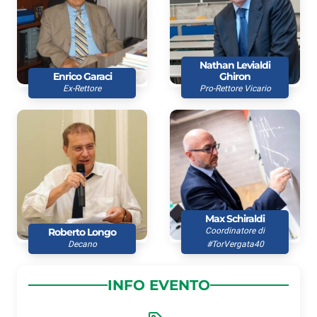
Nathan Levialdi
Enrico Garaci
Ghiron
Ex-Rettore
Pro-Rettore Vicario
Max Schiraldi
Roberto Longo
Coordinatore di
Decano
#TorVergata40
INFO EVENTO