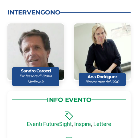
INTERVENGONO
Sandro Carocci
Professore di Storia
Ana Rodriguez
Medievale
Ricercatrice del CSIC
INFO EVENTO
Eventi FutureSight
,
Inspire
,
Lettere