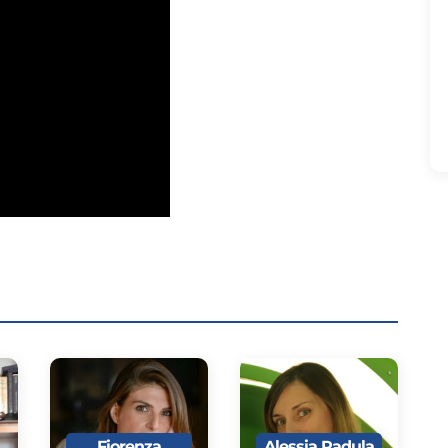
Fiorenza
Alessia Padula