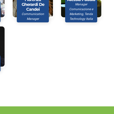
Gherardi De
Manager
Candei
Comunicazione e
Communication
Marketing, Tenda
Manager
Technology Italia