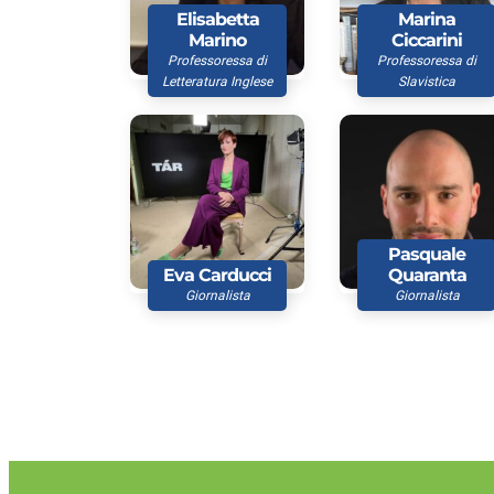
Elisabetta
Marina
Marino
Ciccarini
Professoressa di
Professoressa di
Letteratura Inglese
Slavistica
Pasquale
Eva Carducci
Quaranta
Giornalista
Giornalista