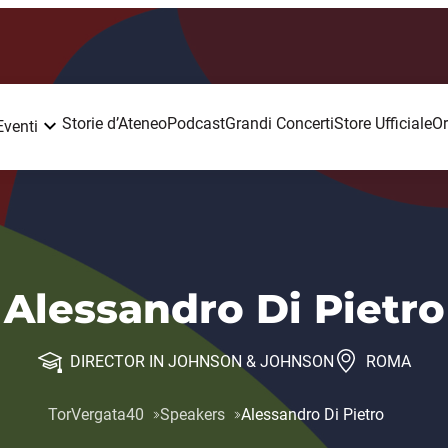
Storie d’Ateneo
Podcast
Grandi Concerti
Store Ufficiale
Or
Eventi
Alessandro Di Pietro
DIRECTOR IN JOHNSON & JOHNSON
ROMA
TorVergata40
Speakers
Alessandro Di Pietro