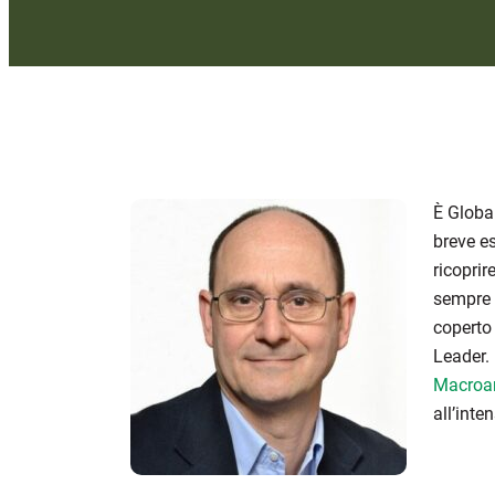
È Globa
breve e
ricoprir
sempre p
coperto
Leader. 
Macroar
all’inte