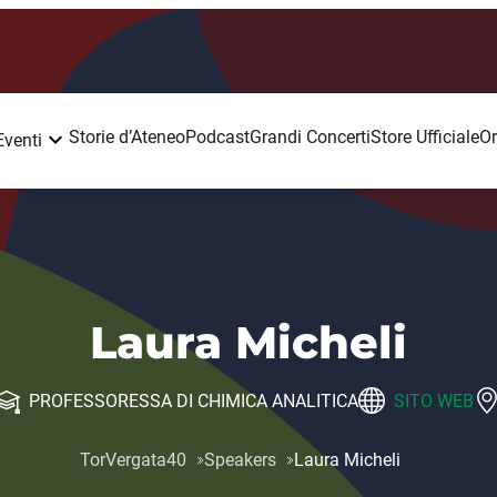
Storie d’Ateneo
Podcast
Grandi Concerti
Store Ufficiale
Or
Eventi
Laura Micheli
PROFESSORESSA DI CHIMICA ANALITICA
SITO WEB
TorVergata40
Speakers
Laura Micheli