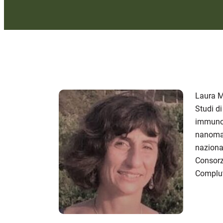
Laura M
Studi di
immunose
nanomate
nazional
Consorzi
Complut