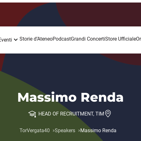
Storie d’Ateneo
Podcast
Grandi Concerti
Store Ufficiale
Or
Eventi
Massimo Renda
HEAD OF RECRUITMENT, TIM
TorVergata40
Speakers
Massimo Renda