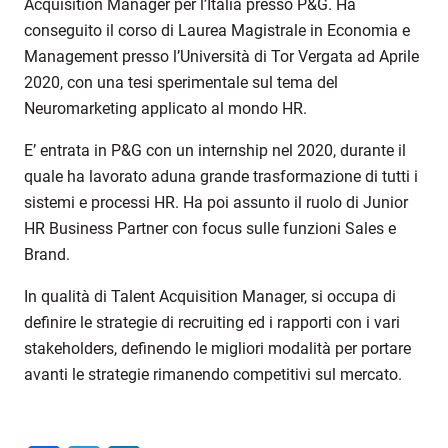
Acquisition Manager per l’Italia presso
P&G
.
H
a
conseguito il corso di Laurea Magistrale in Economia e
Management presso l’Università di Tor Vergata
ad
Aprile
202
0, con
una tesi sperimentale sul tema del
Neuromarketing applicato al mondo HR.
E’
entrata in P
&G
con un internship
nel
2020
, durante il
quale ha
lavorato
ad
una grande trasformazione di tutti i
sistemi e processi HR
.
Ha poi
assunto il ruolo di
Junior
HR Business Partner
con focus sulle funzioni Sales e
Brand
.
In qualità di Talent Acquisition Manager, si occupa di
definire le
strategie di recruiting e
d i
rapporti con i vari
stakeholders, definendo le migliori modalità per portare
avanti le strategie
rimanendo competitivi sul mercato
.