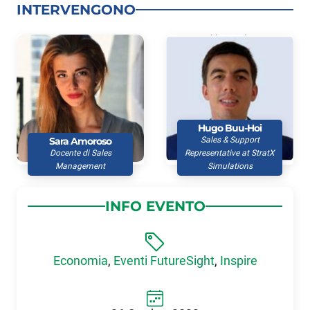
INTERVENGONO
Hugo Buu-Hoi
Sara Amoroso
Sales & Support
Docente di Sales
Representative at StratX
Management
Simulations
INFO EVENTO
Economia
,
Eventi FutureSight
,
Inspire