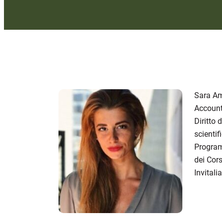
Sara Am
Account
Diritto 
scientif
Program
dei Cor
Invitali