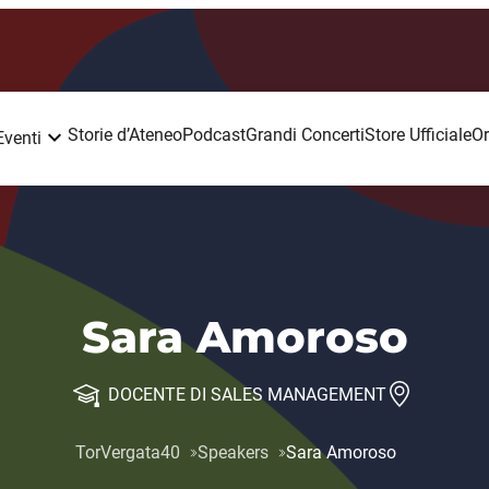
Storie d’Ateneo
Podcast
Grandi Concerti
Store Ufficiale
Or
Eventi
Sara Amoroso
DOCENTE DI SALES MANAGEMENT
TorVergata40
Speakers
Sara Amoroso